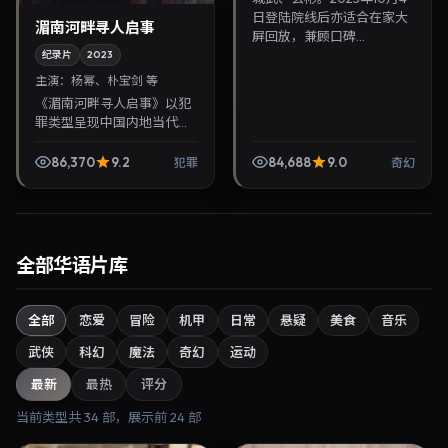
日登陆院线后亦适合在家大
湄南河畔寻人启事
屏回放，兼顾口碑...
纪录片
2023
主演：
杨幂、朴宝剑 等
《湄南河畔寻人启事》以犯
罪类型呈现中国内地当代故
事，导演蜷川实花，主演杨
幂、朴宝剑。2023年7月5日
86,370
9.2
84,688
9.0
犯罪
奇幻
登陆院线后亦适合在家大屏
回放，兼顾口碑与流...
全部华语片库
全部
恋爱
冒险
机甲
日常
悬疑
美食
音乐
武侠
科幻
魔法
奇幻
运动
最新
最热
评分
当前类型共
34
部，展示前
24
部