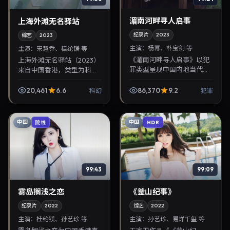
湄南河畔寻人启事
上海外滩无名驿站
纪录片
2023
综艺
2023
主演：
杨幂、朴宝剑 等
主演：
宋慧乔、桂纶镁 等
《湄南河畔寻人启事》以犯
上海外滩无名驿站（2023）
罪类型呈现中国内地当代故
来自中国香港，类型为科
事，导演蜷川实花，主演杨
幻，滨口龙介执导，宋慧
幂、朴宝剑。2023年7月5日
乔、桂纶镁等参与演出。
20,461
6.6
86,370
9.2
科幻
犯罪
登陆院线后亦适合在家大屏
2023年4月8日公映，画面
回放，兼顾口碑与流...
质感突出，兼顾院线观感...
中国
中国
院线
HDR
99:43
99:09
雾岛搁浅之恋
《釜山纪事》
纪录片
2022
综艺
2022
主演：
桂纶镁、孙艺珍 等
主演：
孙艺珍、易烊千玺 等