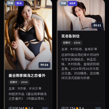
中国
中国
院线
HDR
99:01
无名告别信
纪录片
2026
主演：
木村拓哉、金城武 等
这部中国台湾纪录片将动作
与写实风格结合，钟孟宏掌
镜，木村拓哉、金城武担纲
99:06
主角。2026年1月26日与观
众见面，对白精炼，适合晚
曼谷雨季搁浅之恋·番外
间沉浸式追剧与检索...
纪录片
2026
主演：
刘亦菲、许光汉 等
林超贤作品《曼谷雨季搁浅
之恋·番外》（中国台湾·科
幻）由刘亦菲、许光汉领
衔，2026年2月14日正式上
108,548
6.6
12,234
8.4
科幻
动作