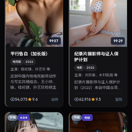
99:57
99:29
平行告白（加长版）
纪录片摄影师与证人保
护计划
电视剧
2022
电影
2022
主演：
桂纶镁、孙艺珍 等
主演：
刘亦菲、木村拓哉 等
这部中国内地电视剧将动作
与写实风格结合，王小帅掌
纪录片摄影师与证人保护计
镜，桂纶镁、孙艺珍担纲主
划（2022）来自中国台湾，
角。2022年7月1日与观众见
类型为冒险，贾樟柯执导，
面，对白精炼，适合晚间沉
刘亦菲、木村拓哉等参与演
54,075
9.6
62,916
9.5
动作
冒险
浸式追剧与检索同类...
出。2022年9月21日公映，
画面质感突出，...
中国
中国
HDR
完结