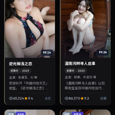
99:24
99:14
湄南河畔寻人启事
逆光搁浅之恋
纪录片
2023
纪录片
2023
主演：
杨幂、朴宝剑 等
主演：
张曼玉、IU 等
《湄南河畔寻人启事》以犯
若想补齐「中国内地文艺」
罪类型呈现中国内地当代故
类型，《逆光搁浅之恋》值
事，导演蜷川实花，主演杨
得关注：毕赣导演，张曼
幂、朴宝剑。2023年7月5日
玉、IU主演，2023年10月19
65,324
9.4
86,370
9.2
文艺
犯罪
登陆院线后亦适合在家大屏
日上映。剧情线索清晰，适
回放，兼顾口碑与流...
合华语剧迷拓展免...
中国
中国
HDR
连载中