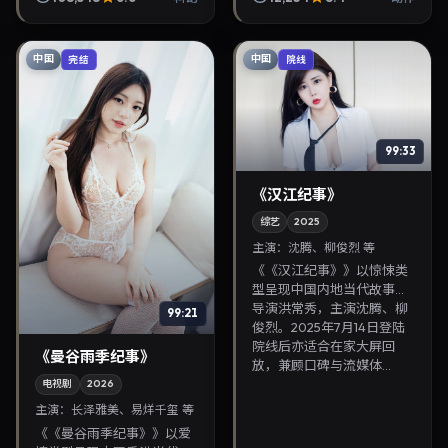
映。影片叙事紧凑，人物刻
画细腻，可作为华语...
中国
中国
完结
院线
99:33
《汉江纪事》
综艺
2025
主演：
沈腾、柳俊烈 等
《《汉江纪事》》以惊悚类
型呈现中国内地当代故事，
导演洪常秀，主演沈腾、柳
99:21
俊烈。2025年7月14日登陆
院线后亦适合在家大屏回
《曼谷雨季纪事》
放，兼顾口碑与流媒体...
电视剧
2026
主演：
长泽雅美、易烊千玺 等
《《曼谷雨季纪事》》以爱