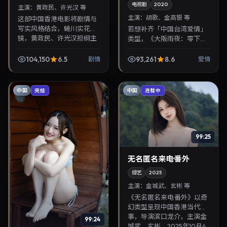
电视剧
2020
主演：
黄政民、许光汉 等
主演：
胡歌、金高银 等
这部中国香港电影将剧情与
写实风格结合，蜷川实花掌
若想补齐「中国台湾爱情」
镜，黄政民、许光汉担纲主
类型，《大阪雨夜：零下情
角。2024年2月13日与观众
书·番外》值得关注：滨口龙
见面，对白精炼，适合晚间
介导演，胡歌、金高银主
104,150
6.5
93,261
8.6
剧情
爱情
沉浸式追剧与检索同...
演，2020年1月12日上映。
剧情线索清晰，适合...
中国
中国
完结
连载中
99:25
无名匿名来电·番外
综艺
2025
主演：
金城武、玄彬 等
《无名匿名来电·番外》以奇
幻类型呈现中国香港当代故
事，导演滨口龙介，主演金
99:24
城武、玄彬。2025年10月4