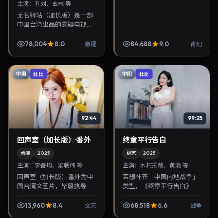
主演：
孔刘、玄彬 等
无名驿站（加长版）是一部
中国台湾出品的悬疑电视
剧，曹保平执导，孔刘、玄
彬等主演，2025年2月26日
78,004
8.0
84,688
9.0
悬疑
奇幻
院线上映。剧情围绕都市情
感与悬念展开，适合关...
中国
中国
杜比
杜比
92:44
99:25
回声室（加长版）·番外
终章平行告白
动漫
2025
综艺
2025
主演：
李善均、梁朝伟 等
主演：
木村拓哉、黄渤 等
回声室（加长版）·番外为中
若想补齐「中国内地战争」
国台湾文艺片，毕赣执导，
类型，《终章平行告白》值
李善均、梁朝伟联袂出演。
得关注：钟孟宏导演，木村
2025年9月28日首映，讲述
拓哉、黄渤主演，2025年4
13,960
8.4
68,518
6.6
文艺
战争
人性抉择与反转，推荐给关
月25日上映。剧情线索清