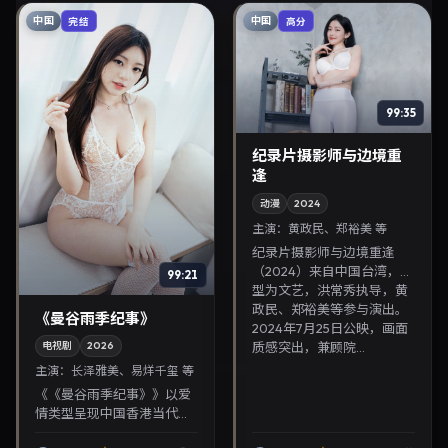
中国
中国
完结
高分
99:35
纪录片摄影师与边境重
逢
动漫
2024
主演：
黄政民、郑裕美 等
纪录片摄影师与边境重逢
（2024）来自中国台湾，类
99:21
型为文艺，洪常秀执导，黄
政民、郑裕美等参与演出。
《曼谷雨季纪事》
2024年7月25日公映，画面
质感突出，兼顾院...
电视剧
2026
主演：
长泽雅美、易烊千玺 等
《《曼谷雨季纪事》》以爱
情类型呈现中国香港当代故
事，导演贾樟柯，主演长泽