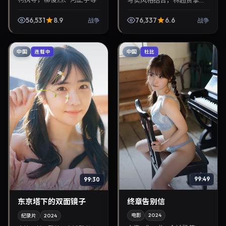
写实风格结合，林超贤掌
主演，2025年12月28日院线
镜，金高银、刘亦菲担纲主
上映。剧情围绕都市情感与
角。2025年6月8日与观众
56,531
8.9
76,337
6.6
战争
战争
悬念展开，适合关...
见面，对白精炼，适合晚间
沉浸式追剧与检索同类华...
中国
中国
连载中
杜比
99:49
99:30
终章告别信
东京塔下的双面镜子
电影
2024
纪录片
2024