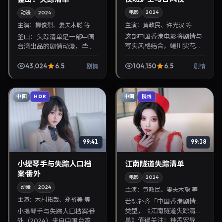
电影
2024
动漫
2024
主演：
黄政民、许光汉 等
主演：
柳俊烈、妻夫木聪 等
这部中国香港电影将剧情与
釜山：失踪清单是一部中国
写实风格结合，蜷川实花掌
台湾出品的剧情动漫，毕赣
镜，黄政民、许光汉担纲主
执导，柳俊烈、妻夫木聪等
角。2024年2月13日与观众
主演，2024年4月23日院线
43,024
6.5
104,150
6.5
剧情
剧情
见面，对白精炼，适合晚间
上映。剧情围绕都市情感与
沉浸式追剧与检索同...
悬念展开，适合关注...
中国
中国
HDR
院线
99:41
99:18
小提琴手与失踪人口档
江南隧道失踪清单
案·番外
电影
2024
动漫
2024
主演：
黄政民、妻夫木聪 等
主演：
木村拓哉、郑裕美 等
若想补齐「中国香港剧情」
类型，《江南隧道失踪清
小提琴手与失踪人口档案·番
单》值得关注：钟孟宏导
外（2024）来自中国台湾，