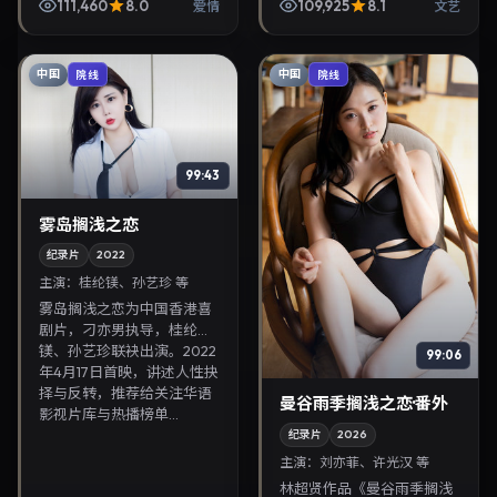
雅美、易烊千玺。2026年1
111,460
8.0
109,925
8.1
爱情
文艺
月24日登陆院线后亦适合在
家大屏回放，兼顾口...
中国
中国
院线
院线
99:43
雾岛搁浅之恋
纪录片
2022
主演：
桂纶镁、孙艺珍 等
雾岛搁浅之恋为中国香港喜
剧片，刁亦男执导，桂纶
镁、孙艺珍联袂出演。2022
99:06
年4月17日首映，讲述人性抉
择与反转，推荐给关注华语
曼谷雨季搁浅之恋·番外
影视片库与热播榜单...
纪录片
2026
主演：
刘亦菲、许光汉 等
林超贤作品《曼谷雨季搁浅