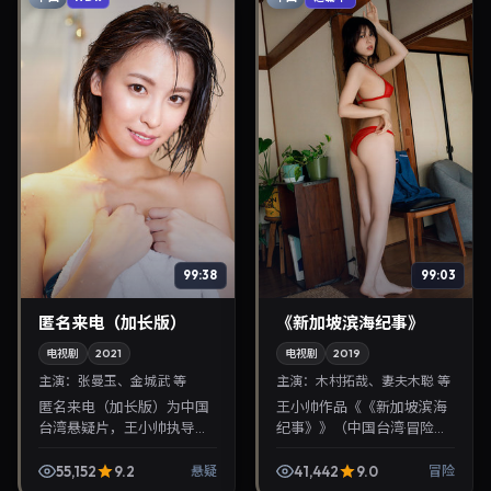
99:38
99:03
匿名来电（加长版）
《新加坡滨海纪事》
电视剧
2021
电视剧
2019
主演：
张曼玉、金城武 等
主演：
木村拓哉、妻夫木聪 等
匿名来电（加长版）为中国
王小帅作品《《新加坡滨海
台湾悬疑片，王小帅执导，
纪事》》（中国台湾·冒险）
张曼玉、金城武联袂出演。
由木村拓哉、妻夫木聪领
2021年10月2日首映，讲述
衔，2019年9月15日正式上
55,152
9.2
41,442
9.0
悬疑
冒险
人性抉择与反转，推荐给关
映。影片叙事紧凑，人物刻