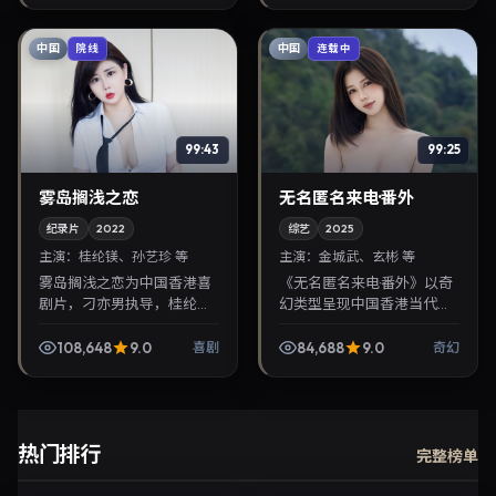
注华语影视片库与热...
画细腻，可作为华语...
中国
中国
院线
连载中
99:43
99:25
雾岛搁浅之恋
无名匿名来电·番外
纪录片
2022
综艺
2025
主演：
桂纶镁、孙艺珍 等
主演：
金城武、玄彬 等
雾岛搁浅之恋为中国香港喜
《无名匿名来电·番外》以奇
剧片，刁亦男执导，桂纶
幻类型呈现中国香港当代故
镁、孙艺珍联袂出演。2022
事，导演滨口龙介，主演金
年4月17日首映，讲述人性抉
城武、玄彬。2025年10月4
108,648
9.0
84,688
9.0
喜剧
奇幻
择与反转，推荐给关注华语
日登陆院线后亦适合在家大
影视片库与热播榜单...
屏回放，兼顾口碑...
热门排行
完整榜单