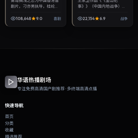
雾岛搁浅之恋为中国香港喜
王家卫作品《《釜山纪
剧片，刁亦男执导，桂纶
事》》（中国内地·战争）由
镁、孙艺珍联袂出演。2022
孙艺珍、易烊千玺领衔，
年4月17日首映，讲述人性抉
2022年5月27日正式上映。
108,648
9.0
22,154
6.9
喜剧
战争
择与反转，推荐给关注华语
影片叙事紧凑，人物刻画细
影视片库与热播榜单...
腻，可作为华语电影与热...
华语热播剧场
专注免费高清国产剧推荐 · 多终端高清点播
快速导航
首页
分类
收藏
精选推荐