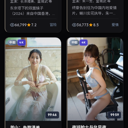
主演：
朱一龙、金城武 等
主演：
长泽雅美、金城武 等
终章告别信为中国内地爱情
东京塔下的双面镜子
片，蜷川实花执导，朱一
（2024）来自中国香港，类
龙、金城武联袂出演。2024
型为冒险，毕赣执导，长泽
年1月5日首映，讲述人性抉
雅美、金城武等参与演出。
66,799
7.2
36,773
8.5
冒险
爱情
择与反转，推荐给关注华语
2024年10月5日公映，画面
影视片库与热播榜单更...
质感突出，兼顾院线观...
中国
中国
4K
4K
99:59
99:46
夜班护士与台风夜
釜山：失踪清单