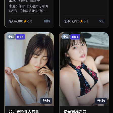
主演：
李善均、周迅 等
李沧东作品《快递员与跨国
取证》（中国香港·剧情）由
李善均、周迅领衔，2024年
8月24日正式上映。影片叙
36,180
6.8
109,925
8.1
剧情
文艺
事紧凑，人物刻画细腻，可
作为华语电影与热...
中国
中国
HDR
HDR
99:54
99:14
台北天桥寻人启事
逆光搁浅之恋