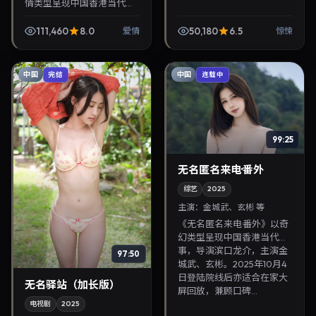
情类型呈现中国香港当代故
事，导演贾樟柯，主演长泽
雅美、易烊千玺。2026年1
111,460
8.0
50,180
6.5
爱情
惊悚
月24日登陆院线后亦适合在
家大屏回放，兼顾口...
中国
中国
完结
连载中
99:25
无名匿名来电·番外
综艺
2025
主演：
金城武、玄彬 等
《无名匿名来电·番外》以奇
幻类型呈现中国香港当代故
事，导演滨口龙介，主演金
97:50
城武、玄彬。2025年10月4
日登陆院线后亦适合在家大
无名驿站（加长版）
屏回放，兼顾口碑...
电视剧
2025