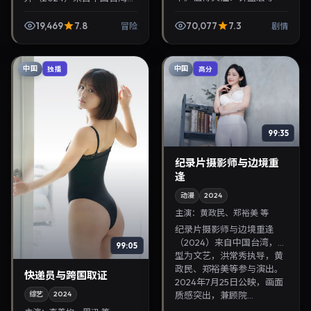
演，黄政民、妻夫木聪主
类型为冒险，是枝裕和执
演，2024年6月1日上映。剧
导，木村拓哉、郑裕美等参
19,469
7.8
70,077
7.3
冒险
剧情
情线索清晰，适合华语剧
与演出。2024年5月7日公
迷...
映，画面质感突出...
中国
中国
独播
高分
99:35
纪录片摄影师与边境重
逢
动漫
2024
主演：
黄政民、郑裕美 等
纪录片摄影师与边境重逢
（2024）来自中国台湾，类
99:05
型为文艺，洪常秀执导，黄
政民、郑裕美等参与演出。
快递员与跨国取证
2024年7月25日公映，画面
质感突出，兼顾院...
综艺
2024