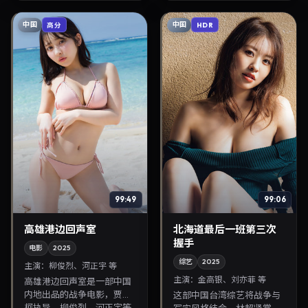
注华语影视片库与...
晰，适合华语剧迷拓展...
中国
中国
高分
HDR
99:49
99:06
高雄港边回声室
北海道最后一班第三次
握手
电影
2025
综艺
2025
主演：
柳俊烈、河正宇 等
主演：
金高银、刘亦菲 等
高雄港边回声室是一部中国
内地出品的战争电影，贾樟
这部中国台湾综艺将战争与
柯执导，柳俊烈、河正宇等