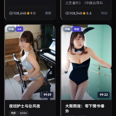
之恋·番外》（中国台湾·科
幻）由刘亦菲、许光汉领
衔，2026年2月14日正式上
108,648
9.0
108,548
6.6
喜剧
科幻
映。影片叙事紧凑，人物刻
画细腻，可作为华语...
中国
中国
4K
完结
99:59
99:22
夜班护士与台风夜
大阪雨夜：零下情书·番
外
电影
2024